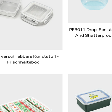
PFB011 Drop-Resis
And Shatterproo
Round Sealed Box W
Lid
, verschließbare Kunststoff-
Frischhaltebox