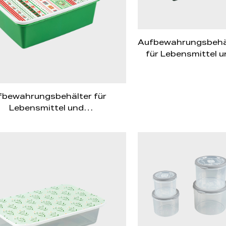
Aufbewahrungsbehä
für Lebensmittel u
landwirtschaftlic
Produkte PFB01
fbewahrungsbehälter für
Lebensmittel und
dwirtschaftliche Produkte
PFB014/PFB072