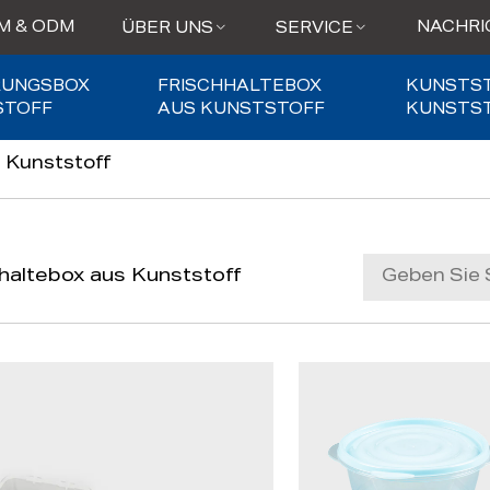
M & ODM
NACHRI
ÜBER UNS
SERVICE
RUNGSBOX
FRISCHHALTEBOX
KUNSTS
STOFF
AUS KUNSTSTOFF
KUNSTS
s Kunststoff
haltebox aus Kunststoff