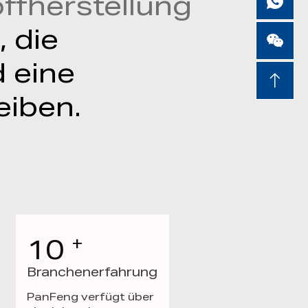
ffherstellung
 die
d eine
eiben.
+
10
Branchenerfahrung
PanFeng verfügt über