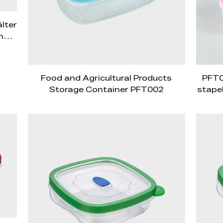
lter
nd
he
7
Food and Agricultural Products
PFT0
Storage Container PFT002
stape
Vorra