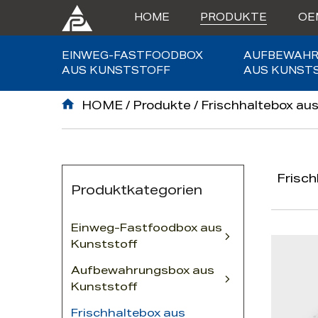
HOME
PRODUKTE
OE
EINWEG-FASTFOODBOX
AUFBEWAH
AUS KUNSTSTOFF
AUS KUNST
Speisekarte
HOME
/
Produkte
/
Frischhaltebox au
HOME
Frisch
Produktkategorien
Produkte
Einweg-Fastfoodbox aus
Kunststoff
OEM & ODM
Aufbewahrungsbox aus
Kunststoff
ÜBER UNS
Frischhaltebox aus