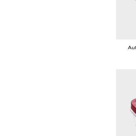
Au
lan