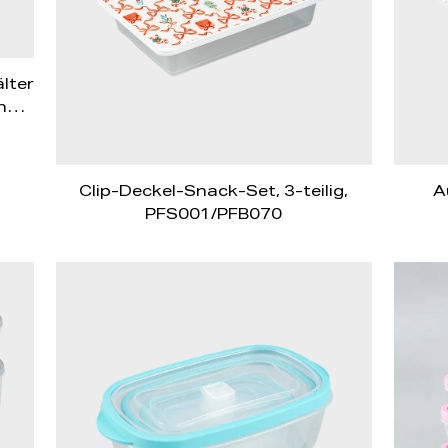
lter
nd
he
3
Clip-Deckel-Snack-Set, 3-teilig,
A
PFS001/PFB070
la