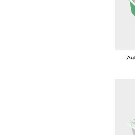
Au
lan