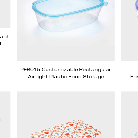
tant
f
ith
PFB015 Customizable Rectangular
Airtight Plastic Food Storage
Fr
Containers