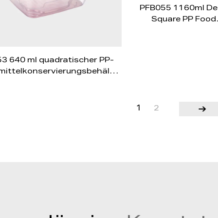
PFB055 1160ml De
Square PP Food
Preservation Conta
with Vented Red
Overmolded Lid
3 640 ml quadratischer PP-
ittelkonservierungsbehälter
elüftetem, rot umspritztem
Deckel
1
2