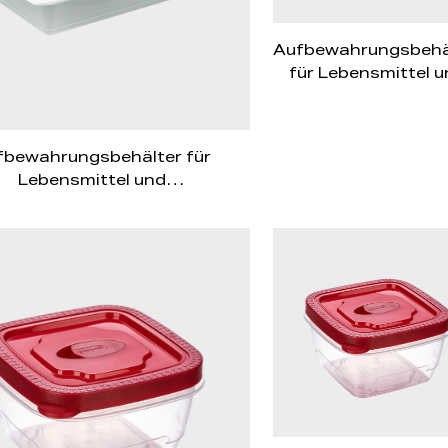
Aufbewahrungsbehä
für Lebensmittel u
landwirtschaftlic
Produkte PFB00
fbewahrungsbehälter für
Lebensmittel und
dwirtschaftliche Produkte
PFB001