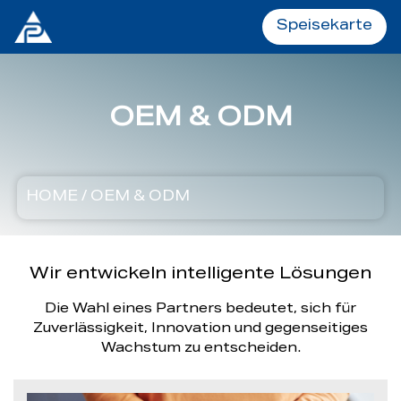
Speisekarte
Speisekarte
OEM & ODM
HOME
HOME
/
OEM & ODM
Produkte
OEM & ODM
Wir entwickeln intelligente Lösungen
Die Wahl eines Partners bedeutet, sich für
Zuverlässigkeit, Innovation und gegenseitiges
ÜBER UNS
Wachstum zu entscheiden.
SERVICE