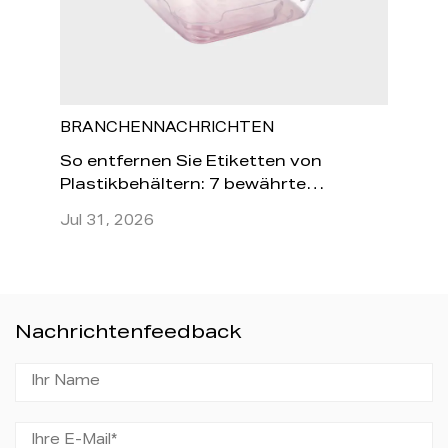
BRANCHENNACHRICHTEN
BRANC
So entfernen Sie Etiketten von
Ist es s
Plastikbehältern: 7 bewährte
Plastikb
Methoden, die tatsächlich
erhitze
Jul 31, 2026
Jul 24, 
funktionieren
Nachrichtenfeedback