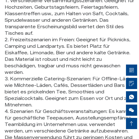
1. Verschiedene Versammlungsszenarien: Geeignet für
Hochzeiten, Geburtstagsfeiern, Feiertagsfeiern,
Klassentreffen usw., zum Halten von Saft, Cocktails,
Sprudelwasser und anderen Getränken. Das
transparente Erscheinungsbild wertet den Stil des
Tisches auf.
2. Freizeitszenarien im Freien: Geeignet für Picknicks,
Camping und Landpartys. Es bietet Platz für
Eiskaffee, Limonade, Bier und andere kalte Getränke.
Das Material ist robust und nicht leicht zu
beschädigen, tragbar und muss nicht gewaschen
werden.
3. Kommerzielle Catering-Szenarien: Für Offline-Läden
wie Milchtee-Läden, Cafés, Dessertläden und Bars
bietet es prickelnden Tee, Smoothies und
Spezialcocktails. Geeignet zum Essen vor Ort und zum
Mitnehmen.
Airy Xie
4. Szenarien für Geschäftsveranstaltungen: Es kann
für geschäftliche Teepausen, Ausstellungsempfänge,
Teambildung im Unternehmen usw. verwendet
werden, um verschiedene Getränke aufzubewahren.
Die Massenverwendung führt zu geringen Kosten und